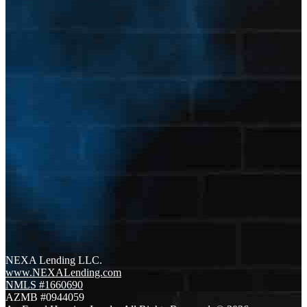
NEXA Lending LLC.
www.NEXALending.com
NMLS #1660690
AZMB #0944059