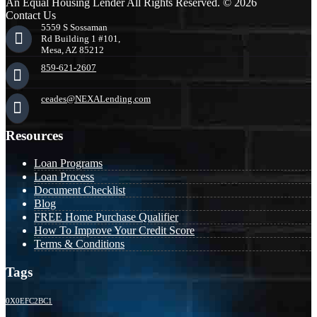
An Equal Housing Lender All Rights Reserved. © 2026
Contact Us
5559 S Sossaman
Rd Building 1 #101,
Mesa, AZ 85212
859-621-2607
ceades@NEXALending.com
Resources
Loan Programs
Loan Process
Document Checklist
Blog
FREE Home Purchase Qualifier
How To Improve Your Credit Score
Terms & Conditions
Tags
0X0EFC2BC1