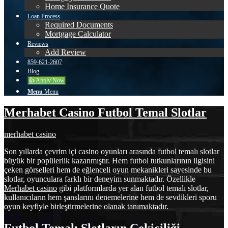
Home Insurance Quote
Loan Process
Required Documents
Mortgage Calculator
Reviews
Add Review
859-621-2607
Blog
👍 Apply Now
Menu
Menu
Merhabet Casino Futbol Temal Slotlar
merhabet casino
Son yıllarda çevrim içi casino oyunları arasında futbol temalı slotlar
büyük bir popülerlik kazanmıştır. Hem futbol tutkunlarının ilgisini
çeken görselleri hem de eğlenceli oyun mekanikleri sayesinde bu
slotlar, oyunculara farklı bir deneyim sunmaktadır. Özellikle
Merhabet casino
gibi platformlarda yer alan futbol temalı slotlar,
kullanıcıların hem şanslarını denemelerine hem de sevdikleri sporu
oyun keyfiyle birleştirmelerine olanak tanımaktadır.
Futbol Temalı Slotların Çekiciliği