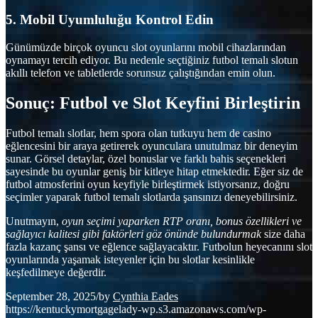
5. Mobil Uyumluluğu Kontrol Edin
Günümüzde birçok oyuncu slot oyunlarını mobil cihazlarından
oynamayı tercih ediyor. Bu nedenle seçtiğiniz futbol temalı slotun
akıllı telefon ve tabletlerde sorunsuz çalıştığından emin olun.
Sonuç: Futbol ve Slot Keyfini Birleştirin
Futbol temalı slotlar, hem spora olan tutkuyu hem de casino
eğlencesini bir araya getirerek oyunculara unutulmaz bir deneyim
sunar. Görsel detaylar, özel bonuslar ve farklı bahis seçenekleri
sayesinde bu oyunlar geniş bir kitleye hitap etmektedir. Eğer siz de
futbol atmosferini oyun keyfiyle birleştirmek istiyorsanız, doğru
seçimler yaparak futbol temalı slotlarda şansınızı deneyebilirsiniz.
Unutmayın,
oyun seçimi yaparken RTP oranı, bonus özellikleri ve
sağlayıcı kalitesi gibi faktörleri göz önünde bulundurmak
size daha
fazla kazanç şansı ve eğlence sağlayacaktır. Futbolun heyecanını slot
oyunlarında yaşamak isteyenler için bu slotlar kesinlikle
keşfedilmeye değerdir.
September 28, 2025
/
by
Cynthia Eades
https://kentuckymortgagelady-wp.s3.amazonaws.com/wp-