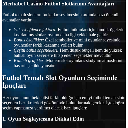
Merhabet Casino Futbol Slotlarının Avantajları
Futbol temalı slotların bu kadar sevilmesinin ardında bazı önemli
avantajlar vardır:
Yüksek eğlence faktörü:
Futbol tutkunları için tanıdık ögelerle
tasarlanmış slotlar, oyunu daha ilgi çekici hale getirir.
Bonus özellikler:
Özel semboller ve mini oyunlar sayesinde
oyuncular farklı kazanma yolları bulur.
Çeşitli bahis seçenekleri:
Hem düşük bütçeli hem de yüksek
bahisli oyun severlere hitap eden seçenekler mevcuttur.
Kaliteli grafikler:
Modern slot oyunları, stadyum atmosferini
başarılı şekilde yansıtır.
Futbol Temalı Slot Oyunları Seçiminde
İpuçları
Her oyuncunun beklentisi farklı olduğu için en iyi futbol temalı slotu
seçerken bazı kriterleri göz önünde bulundurmak gerekir. İşte doğru
seçim yapmanıza yardımcı olacak bazı ipuçları:
1. Oyun Sağlayıcısına Dikkat Edin