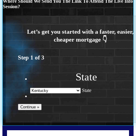
Where Should We Send You The Link To Attend The Live Info
Session?
Step
1
of
3
State
State