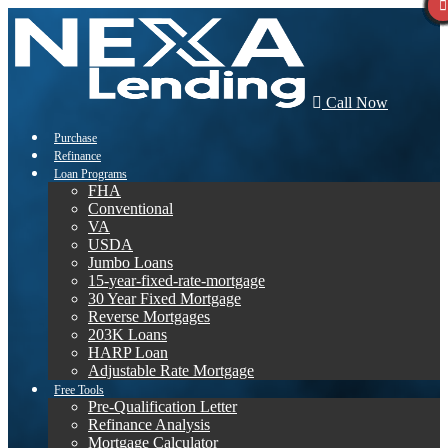
Call Now
Purchase
Refinance
Loan Programs
FHA
Conventional
VA
USDA
Jumbo Loans
15-year-fixed-rate-mortgage
30 Year Fixed Mortgage
Reverse Mortgages
203K Loans
HARP Loan
Adjustable Rate Mortgage
Free Tools
Pre-Qualification Letter
Refinance Analysis
Mortgage Calculator