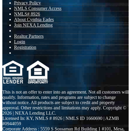
Privacy Policy
NMLS Consumer Access
NMLS# 8926
About Cynthia Eades
Join NEXA Lending
Realtor Partners
Login
Registration
This is not an offer to enter into an agreement. Not all customers will
qualify. Information, rates and programs are subject to change
without notice. All products are subject to credit and property
approval. Other restrictions and limitations may apply. Copyright ©
2026 | NEXA Lending LLC.
Licensed In: KY
,
NMLS # 8926 | NMLS ID 1660690 | AZMB
#0944059
Corporate Address : 5559 S Sossaman Rd Building 1 #101, Mesa,